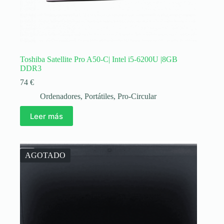
Toshiba Satellite Pro A50-C| Intel i5-6200U |8GB
DDR3
74
€
Ordenadores
,
Portátiles
,
Pro-Circular
Leer más
AGOTADO