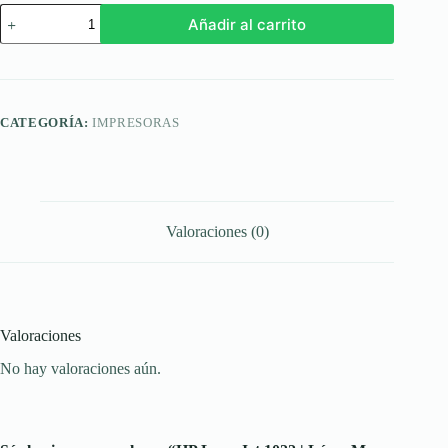
HP
Añadir al carrito
LaserJet
1022
|
Láser
Monocromo
(Clásica)
CATEGORÍA:
IMPRESORAS
|
Sin
Consumibles
cantidad
Valoraciones (0)
Valoraciones
No hay valoraciones aún.